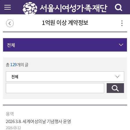
본
문
바
로
1억원 이상 계약정보
가
기
전체
총
129
개의 글
용역
2026 3.8. 세계여성의날 기념행사 운영
2026-03-12