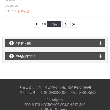
2023-09-25
735
답변완료
/
8
이동
담당자 정보
만족도 평가하기
서울특별시 동작구 여의대방로54길 18 (대방동) 06939
오시는 길
전화 :
02-810-5000
팩스 :
02-810-5100
Copyright©
SEOUL FOUNDATION OF WOMEN & FAMILY.
All Rights Reserved.