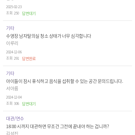
2025-02-23
250
답변대기
기타
수영장 남자탈의실 청소 상태가 너무 심각합니다
이루리
2024-12-06
291
답변완료
기타
아이들이 잠시 휴식하고 음식을 섭취할 수 있는 공간 문의드립니다.
서아름
2024-12-04
306
답변대기
대관/연수
18:00 시까지 대관하면 무조건 그전에 끝내야 하는 겁니까?
김성진