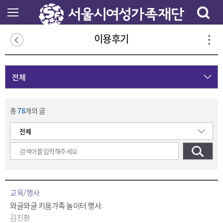
본
문
바
로
이용후기
가
기
전체
총
78
개의 글
교육/행사
와글와글 키움가족 놀이터 행사.
김진환