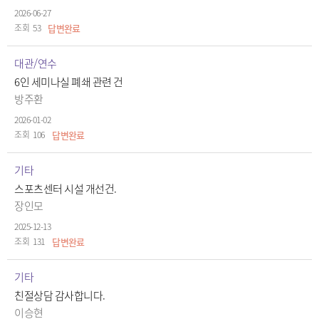
2026-06-27
53
답변완료
대관/연수
6인 세미나실 폐쇄 관련 건
방주환
2026-01-02
106
답변완료
기타
스포츠센터 시설 개선건.
장인모
2025-12-13
131
답변완료
기타
친절상담 감사합니다.
이승현