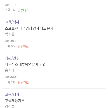
2025-11-19
112
답변대기
교육/행사
스포츠 센터 수영장 강사 태도 문제
박지은
2025-09-18
902
답변완료
대관/연수
대관장소 내부방역 문제 건의
홍시내
2025-04-22
228
답변완료
교육/행사
교육재능기부
김성호